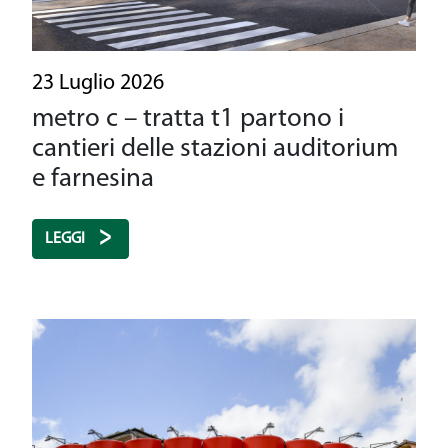
Una linea driverless
Il patrimonio storico
23 Luglio 2026
Sostenibilità
metro c – tratta t1 partono i
cantieri delle stazioni auditorium
Sicurezza
e farnesina
General Contractor
LEGGI
Area Media
Area Riservata