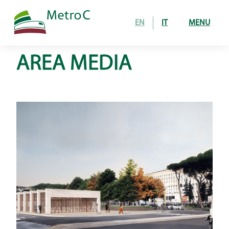
EN
IT
MENU
AREA MEDIA
Home
Opera
tratta in costruzione
24 stazioni in esercizio
Come si costruisce
gallerie
stazioni e pozzi