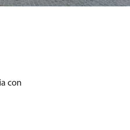
Metro C S.C.p.A.
inistrativa – via dei Gordiani snc – 00177 Roma
0, Fax 06-97659190 – Email: info@metrocspa.com
PEC: metroc@casellapec.com
ia con