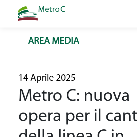
AREA MEDIA
Home
tratta in costru
Opera
14 Aprile 2025
Metro C: nuova
Come si cost
opera per il cant
Una linea dri
della linea C in