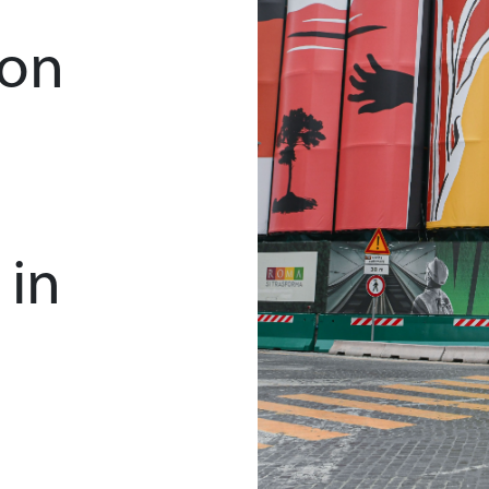
 storico
con
 in
ractor