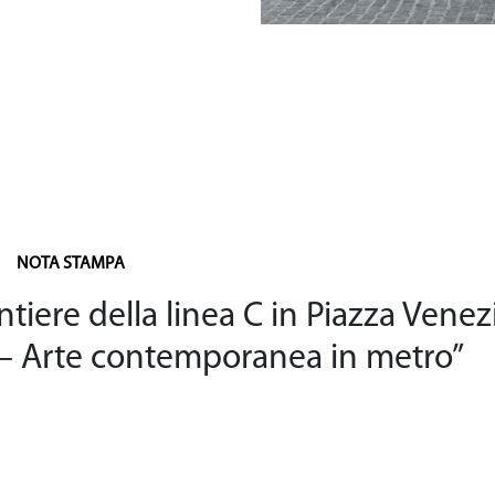
ta
Sede Legale e amm
Tel. 06-9765910
NOTA STAMPA
ntiere della linea C in Piazza Venez
 – Arte contemporanea in metro”