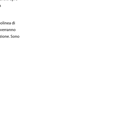
n
polinea di
o verranno
uzione. Sono