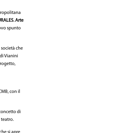
tropolitana
RALES. Arte
nuovo spunto
 società che
di Vianini
rogetto,
CMB, con il
 concetto di
 teatro.
che si apre