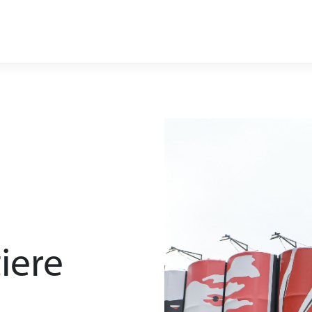
zione
24 stazioni in esercizio
gallerie
stazioni e pozzi
ruisce
iere
verless