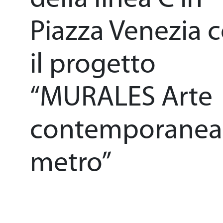
Il patrimonio
Piazza Venezia 
il progetto
Sostenibilità
“MURALES Arte
Sicurezza
contemporanea
General Cont
metro”
Area Media