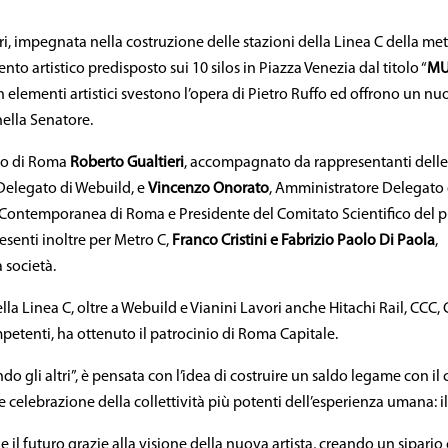
ri, impegnata nella costruzione delle stazioni della Linea C della me
to artistico predisposto sui 10 silos in Piazza Venezia dal titolo “
MU
ti in elementi artistici svestono l’opera di Pietro Ruffo ed offrono un 
nella Senatore.
aco di Roma
Roberto Gualtieri
, accompagnato da rappresentanti delle
Delegato di Webuild, e
Vincenzo Onorato
, Amministratore Delegato 
 e Contemporanea di Roma e Presidente del Comitato Scientifico del p
Presenti inoltre per Metro C,
Franco Cristini e Fabrizio Paolo Di Paola
,
 società.
lla Linea C, oltre a Webuild e Vianini Lavori anche Hitachi Rail, CCC, 
tenti, ha ottenuto il patrocinio di Roma Capitale.
o gli altri”, è pensata con l’idea di costruire un saldo legame con il
celebrazione della collettività più potenti dell’esperienza umana: il
 il futuro grazie alla visione della nuova artista, creando un sipario 