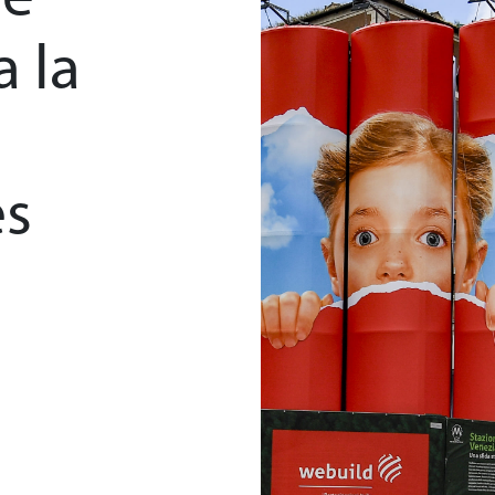
 storico
a la
l
es
ractor