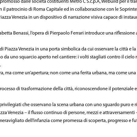
 promosso dalle società costituenti Metro C S.c.p.A, Webuild per il tra
 con il patrocinio di Roma Capitale ed in collaborazione con le Soprin
iazza Venezia in un dispositivo di narrazione visiva capace di instau
betta Benassi, l’opera di Pierpaolo Ferrari introduce una riflessione a
e di Piazza Venezia in una porta simbolica da cui osservare la città e la
da uno squarcio aperto nel cantiere: i volti stagliati contro il cielo 
.
era, ma come un’apertura; non come una ferita urbana, ma come una f
 processo di trasformazione della città, riconoscendone il potenziale e
ri privilegiati che osservano la scena urbana con uno sguardo puro e r
azza Venezia – il flusso continuo di persone, mezzi e attraversamenti
meravigliato dell’infanzia come promessa di scoperta, progresso e fu