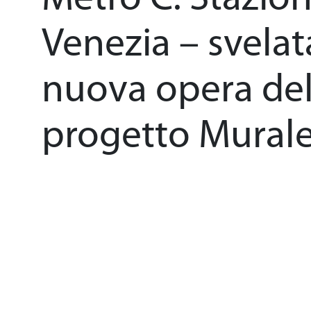
Il patrimonio
Venezia – svelat
nuova opera de
Sostenibilità
progetto Mural
Sicurezza
General Cont
Area Media