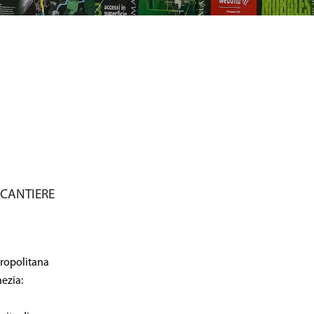
Metro C S.C.p.A.
inistrativa – via dei Gordiani snc – 00177 Roma
0, Fax 06-97659190 – Email: info@metrocspa.com
PEC: metroc@casellapec.com
 CANTIERE
tropolitana
nezia: