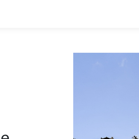
zione
24 stazioni in esercizio
gallerie
stazioni e pozzi
ruisce
verless
ne