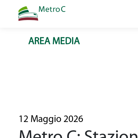
AREA MEDIA
Home
tratta in costru
Opera
Come si cost
12 Maggio 2026
Una linea dri
Metro C: Stazio