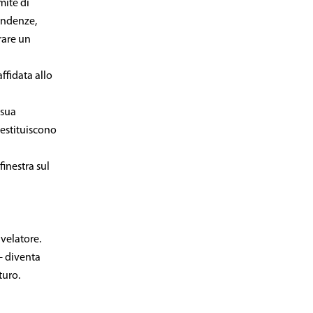
mite di
tendenze,
rare un
ffidata allo
 sua
restituiscono
inestra sul
ivelatore.
 – diventa
turo.