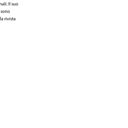
li. Il suo
i sono
a rivista