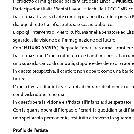
Il progetto di mitigazione del cantiere della Linea C,
Murales
,
Partecipazioni Italia, Vianini Lavori, Hitachi Rail, CCC, CMB,
trasforma attraverso l’arte contemporanea il cantiere presso P
dialogo diretto tra infrastruttura e spazio pubblico.
Dopo gli interventi di Pietro Ruffo, Marinella Senatore ed Elisa
sguardo, alla visione e all’immaginazione del futuro.
Con “
FUTURO A VISTA
”, Pierpaolo Ferrari trasforma il cantier
trasformazione. L’opera raffigura due bambini che si affacciano 
uno sguardo carico di curiosità, stupore e desiderio di visione
In questa prospettiva, il cantiere non appare come una barri
futuro.
L’opera invita cittadini e visitatori ad entrare idealmente nel
condividendone l’energia.
In quest’opera la visione è affidata all’infanzia: due spettato
Con la quarta opera di Pierpaolo Ferrari, la quotidianità di Pi
uno spettacolo permanente, restituito attraverso lo sguardo 
Profilo dell’artista