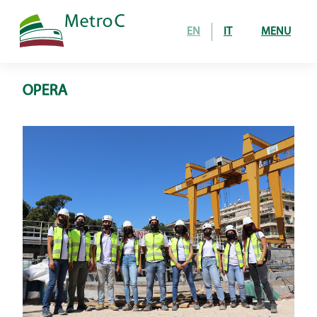
EN
IT
MENU
OPERA
Home
Opera
tratta in costruzione
24 stazioni in esercizio
Come si costruisce
gallerie
stazioni e pozzi