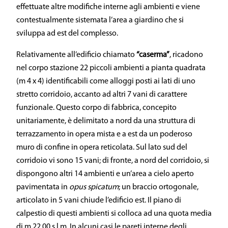
effettuate altre modifiche interne agli ambienti e viene
contestualmente sistemata l’area a giardino che si
sviluppa ad est del complesso.
Relativamente all’edificio chiamato
“caserma”
, ricadono
nel corpo stazione 22 piccoli ambienti a pianta quadrata
(m 4 x 4) identificabili come alloggi posti ai lati di uno
stretto corridoio, accanto ad altri 7 vani di carattere
funzionale. Questo corpo di fabbrica, concepito
unitariamente, è delimitato a nord da una struttura di
terrazzamento in opera mista e a est da un poderoso
muro di confine in opera reticolata. Sul lato sud del
corridoio vi sono 15 vani; di fronte, a nord del corridoio, si
dispongono altri 14 ambienti e un’area a cielo aperto
pavimentata in
opus spicatum
; un braccio ortogonale,
articolato in 5 vani chiude l’edificio est. Il piano di
calpestio di questi ambienti si colloca ad una quota media
di m 22.00 s.l.m. In alcuni casi le pareti interne degli