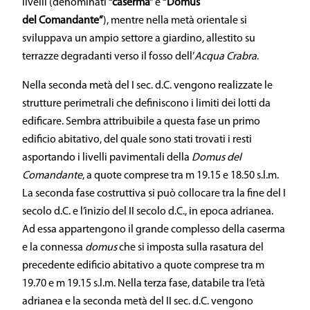
livelli (denominati
“caserma”
e
“Domus
del
Comandante”
), mentre nella metà orientale si
sviluppava un ampio settore a giardino, allestito su
terrazze degradanti verso il fosso dell’
Acqua Crabra
.
Nella seconda metà del I sec. d.C. vengono realizzate le
strutture perimetrali che definiscono i limiti dei lotti da
edificare. Sembra attribuibile a questa fase un primo
edificio abitativo, del quale sono stati trovati i resti
asportando i livelli pavimentali della
Domus
del
Comandante
, a quote comprese tra m 19.15 e 18.50 s.l.m.
La seconda fase costruttiva si può collocare tra la fine del I
secolo d.C. e l’inizio del II secolo d.C., in epoca adrianea.
Ad essa appartengono il grande complesso della caserma
e la connessa
domus
che si imposta sulla rasatura del
precedente edificio abitativo a quote comprese tra m
19.70 e m 19.15 s.l.m. Nella terza fase, databile tra l’età
adrianea e la seconda metà del II sec. d.C. vengono