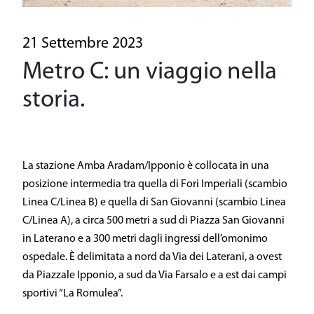
Una linea driverless
Il patrimonio storico
21 Settembre 2023
Metro C: un viaggio nella
Sostenibilità
storia.
Sicurezza
General Contractor
La stazione Amba Aradam/Ipponio è collocata in una
posizione intermedia tra quella di Fori Imperiali (scambio
Area Media
Linea C/Linea B) e quella di San Giovanni (scambio Linea
C/Linea A), a circa 500 metri a sud di Piazza San Giovanni
Area Riservata
in Laterano e a 300 metri dagli ingressi dell’omonimo
ospedale. È delimitata a nord da Via dei Laterani, a ovest
da Piazzale Ipponio, a sud da Via Farsalo e a est dai campi
sportivi “La Romulea”.