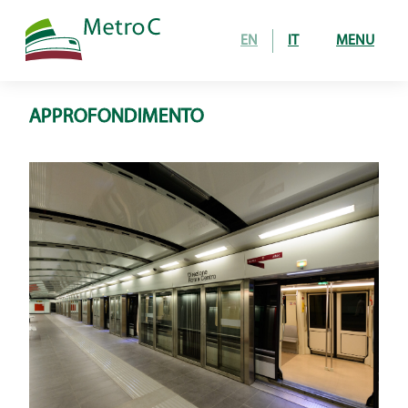
EN
IT
MENU
APPROFONDIMENTO
Home
Opera
tratta in costruzione
24 stazioni in esercizio
Come si costruisce
gallerie
stazioni e pozzi