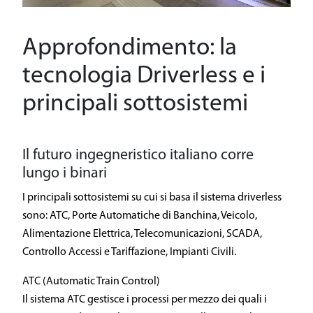
Una linea driverless
Il patrimonio storico
Approfondimento: la
tecnologia Driverless e i
Sostenibilità
principali sottosistemi
Sicurezza
General Contractor
Il futuro ingegneristico italiano corre
lungo i binari
Area Media
I principali sottosistemi su cui si basa il sistema driverless
sono: ATC, Porte Automatiche di Banchina, Veicolo,
Area Riservata
Alimentazione Elettrica, Telecomunicazioni, SCADA,
Controllo Accessi e Tariffazione, Impianti Civili.
ATC (Automatic Train Control)
Il sistema ATC gestisce i processi per mezzo dei quali i