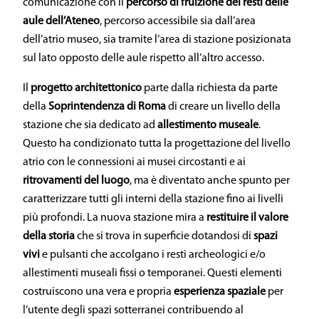
comunicazione con il
percorso di fruizione dei resti delle
aule dell’Ateneo
, percorso accessibile sia dall’area
dell’atrio museo, sia tramite l’area di stazione posizionata
sul lato opposto delle aule rispetto all’altro accesso.
Il
progetto architettonico
parte dalla richiesta da parte
della
Soprintendenza di Roma
di creare un livello della
stazione che sia dedicato ad
allestimento museale
.
Questo ha condizionato tutta la progettazione del livello
atrio con le connessioni ai musei circostanti e ai
ritrovamenti del luogo
, ma è diventato anche spunto per
caratterizzare tutti gli interni della stazione fino ai livelli
più profondi. La nuova stazione mira a
restituire il valore
della storia
che si trova in superficie dotandosi di
spazi
vivi
e pulsanti che accolgano i resti archeologici e/o
allestimenti museali fissi o temporanei. Questi elementi
costruiscono una vera e propria
esperienza spaziale
per
l’utente degli spazi sotterranei contribuendo al