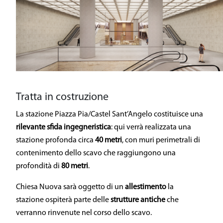
Una linea driverless
Il patrimonio storico
Sostenibilità
Sicurezza
Tratta in costruzione
General Contractor
La stazione Piazza Pia/Castel Sant’Angelo costituisce una
rilevante sfida ingegneristica
: qui verrà realizzata una
Area Media
stazione profonda circa
40 metri
, con muri perimetrali di
contenimento dello scavo che raggiungono una
Area Riservata
profondità di
80 metri
.
Chiesa Nuova sarà oggetto di un
allestimento
la
stazione ospiterà parte delle
strutture antiche
che
verranno rinvenute nel corso dello scavo.