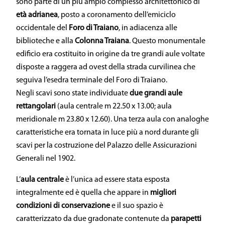
sono parte di un più ampio complesso architettonico di
età adrianea
, posto a coronamento dell’emiciclo
occidentale del
Foro di Traiano
, in adiacenza alle
biblioteche e alla
Colonna Traiana
. Questo monumentale
edificio era costituito in origine da tre grandi aule voltate
disposte a raggera ad ovest della strada curvilinea che
seguiva l’esedra terminale del Foro di Traiano.
Negli scavi sono state individuate
due grandi aule
rettangolari
(aula centrale m 22.50 x 13.00; aula
meridionale m 23.80 x 12.60). Una terza aula con analoghe
caratteristiche era tornata in luce più a nord durante gli
scavi per la costruzione del Palazzo delle Assicurazioni
Generali nel 1902.
L’
aula centrale
è l’unica ad essere stata esposta
integralmente ed è quella che appare in
migliori
condizioni
di conservazione
e il suo spazio è
caratterizzato da due gradonate contenute da
parapetti