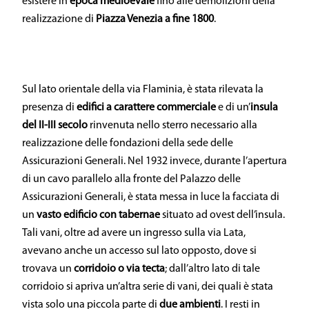
esistere in
epoca medioevale
fino alle demolizioni della
realizzazione di
Piazza Venezia a fine 1800
.
Sul lato orientale della via Flaminia, è stata rilevata la
presenza di
edifici a carattere commerciale
e di un’
insula
del II-III secolo
rinvenuta nello sterro necessario alla
realizzazione delle fondazioni della sede delle
Assicurazioni Generali. Nel 1932 invece, durante l’apertura
di un cavo parallelo alla fronte del Palazzo delle
Assicurazioni Generali, è stata messa in luce la facciata di
un
vasto edificio con tabernae
situato ad ovest dell’insula.
Tali vani, oltre ad avere un ingresso sulla via Lata,
avevano anche un accesso sul lato opposto, dove si
trovava un
corridoio o via tecta
; dall’altro lato di tale
corridoio si apriva un’altra serie di vani, dei quali è stata
vista solo una piccola parte di
due ambienti
. I resti in