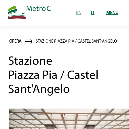
EN
IT
MENU
Home
OPERA
STAZIONE PIAZZA PIA / CASTEL SANT’ANGELO
Opera
Stazione
tratta in costruzione
Piazza Pia / Castel
24 stazioni in esercizio
Sant'Angelo
Come si costruisce
gallerie
stazioni e pozzi