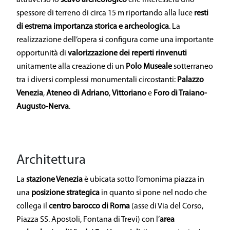
attraverso lo
scavo archeologico
che interesserà uno
spessore di terreno di circa 15 m riportando alla luce
resti
di estrema importanza storica e archeologica
. La
realizzazione dell’opera si configura come una importante
opportunità di
valorizzazione dei reperti rinvenuti
unitamente alla creazione di un
Polo Museale
sotterraneo
tra i diversi complessi monumentali circostanti:
Palazzo
Venezia
,
Ateneo di Adriano
,
Vittoriano
e
Foro di Traiano-
Augusto-Nerva
.
Architettura
La
stazione Venezia
è ubicata sotto l’omonima piazza in
una
posizione strategica
in quanto si pone nel nodo che
collega il
centro barocco di Roma
(asse di Via del Corso,
Piazza SS. Apostoli, Fontana di Trevi) con l’
area