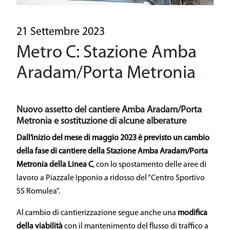
Una linea driverless
Il patrimonio storico
21 Settembre 2023
Metro C: Stazione Amba
Sostenibilità
Aradam/Porta Metronia
Sicurezza
General Contractor
Nuovo assetto del cantiere Amba Aradam/Porta
Metronia e sostituzione di alcune alberature
Area Media
Dall’inizio del mese di maggio 2023 è previsto un cambio
della fase di cantiere della
Stazione Amba Aradam/Porta
Area Riservata
Metronia della Linea C
, con lo spostamento delle aree di
lavoro a Piazzale Ipponio a ridosso del “Centro Sportivo
SS Romulea”.
Al cambio di cantierizzazione segue anche una
modifica
della viabilità
con il mantenimento del flusso di traffico a