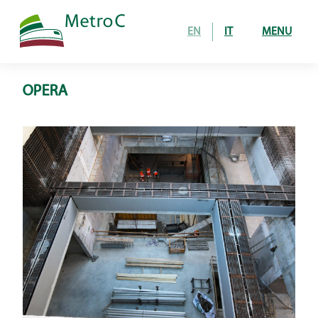
EN
IT
MENU
OPERA
Home
Opera
tratta in costruzione
24 stazioni in esercizio
Come si costruisce
gallerie
stazioni e pozzi