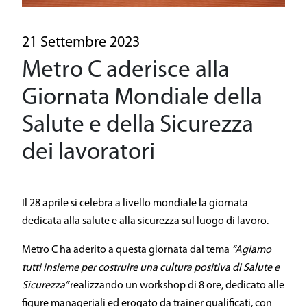
Una linea driverless
Il patrimonio storico
21 Settembre 2023
Metro C aderisce alla
Sostenibilità
Giornata Mondiale della
Sicurezza
Salute e della Sicurezza
General Contractor
dei lavoratori
Area Media
Il 28 aprile si celebra a livello mondiale la giornata
Area Riservata
dedicata alla salute e alla sicurezza sul luogo di lavoro.
Metro C ha aderito a questa giornata dal tema
“Agiamo
tutti insieme per costruire una cultura positiva di Salute e
Sicurezza”
realizzando un workshop di 8 ore, dedicato alle
figure manageriali ed erogato da trainer qualificati, con