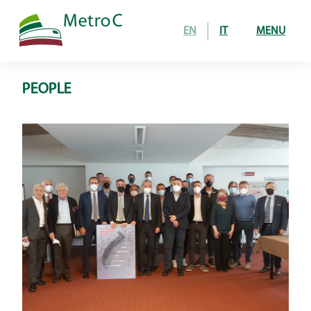
EN
IT
MENU
PEOPLE
Home
Opera
tratta in costruzione
24 stazioni in esercizio
Come si costruisce
gallerie
stazioni e pozzi